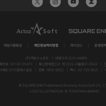
게임이용등급
개인정보처리방침
라이선스
운영정
(주)액토즈소프트
대표이사 GUO HAIBIN
호: 201-81-55470
통신판매업신고: 제 2022-서울중구-0543
서애로 33 티앤에스빌딩
전화: 1800-9602
팩스: 02-732-8621
© SQUARE ENIX Published in Korea by Actoz Soft CO., L
LOGO ILLUSTRATION: © YOSHITAKA AMANO