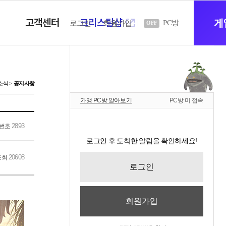
고객센터
크리스탈샵
새
게
PC방
로그인
회원가입
OFF
창
소식
공지사항
가맹 PC방 알아보기
PC방 미 접속
열
2893
번호
로그인 후 도착한 알림을 확인하세요!
기
20608
조회
로그인
회원가입