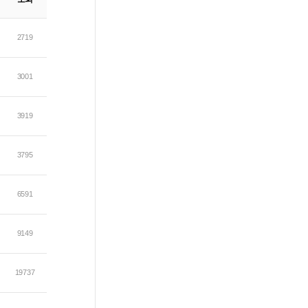
2719
3001
3919
3795
6591
9149
19737