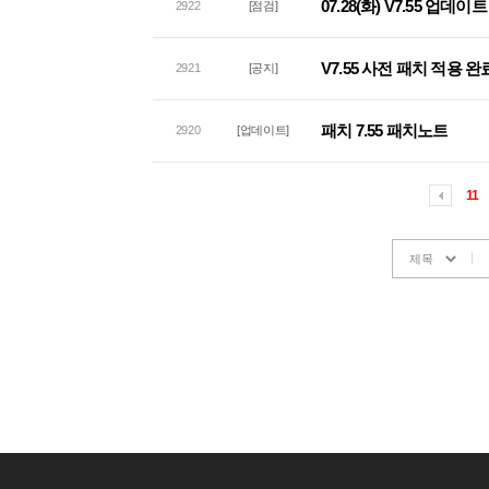
07.28(화) V7.55 업
2922
[점검]
V7.55 사전 패치 적용 완
2921
[공지]
패치 7.55 패치노트
2920
[업데이트]
11