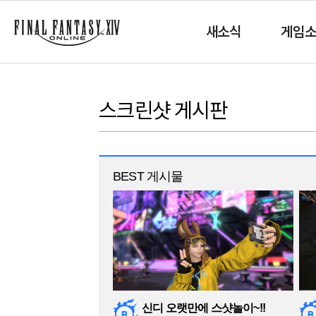
새소식
게임
스크린샷 게시판
BEST 게시물
신디 오랫만에 스샷놀이~!!