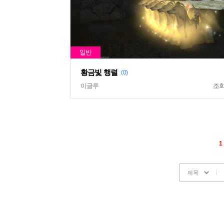
황금빛 행렬
(0)
이글루
조
1