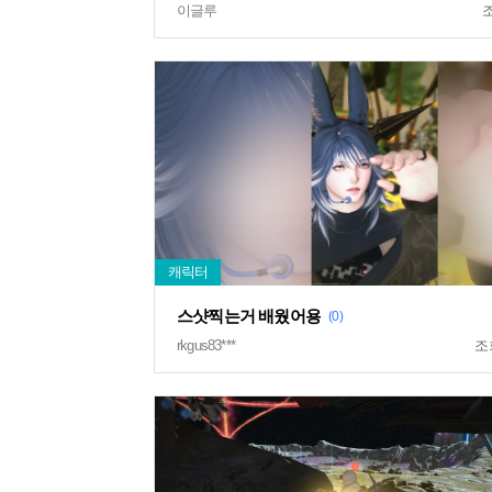
이글루
스샷찍는거 배웠어용
(0)
rkgus83***
조