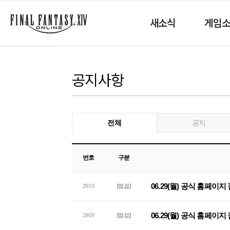
새소식
게임
공지사항
전체
공지
번호
구분
06.29(월) 공식 홈페이
2910
[점검]
06.29(월) 공식 홈페이지
2909
[점검]