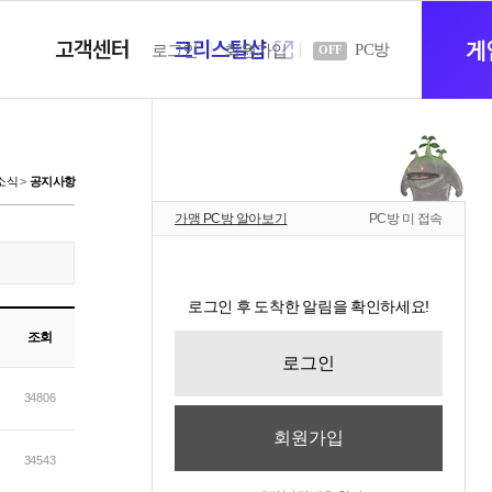
고객센터
크리스탈샵
새
게
PC방
로그인
회원가입
OFF
창
소식
공지사항
가맹 PC방 알아보기
PC방 미 접속
열
로그인 후 도착한 알림을 확인하세요!
기
조회
로그인
34806
회원가입
34543