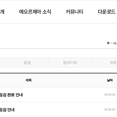
소개
에오르제아 소식
커뮤니티
다운로드
새
점검
업데이트
유료
제목
날짜
지 점검 완료 안내
26-06-29
 점검 안내
26-06-26