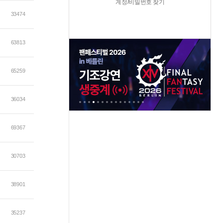
계정/비밀번호 찾기
33474
63813
65259
36034
69367
30703
38901
35237