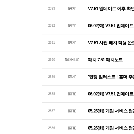
V7.51 업데이트 이후 확
2893
[공지]
06.02(화) V7.51 업데
2892
[점검]
V7.51 사전 패치 적용 완
2891
[공지]
패치 7.51 패치노트
2890
[업데이트]
'한정 일러스트 L홀더 추
2889
[공지]
06.02(화) V7.51 업데
2888
[점검]
05.26(화) 게임 서비스 
2887
[점검]
05.26(화) 게임 서비스 
2886
[점검]