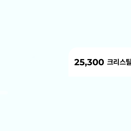
25,300
크리스