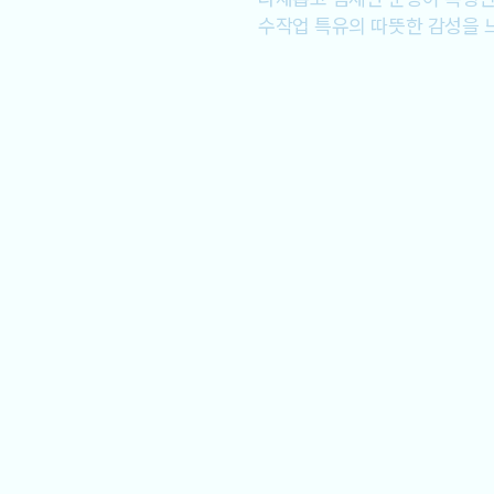
수작업 특유의 따뜻한 감성을 느
극
극
북
북
장
머
화
리
쓰
개