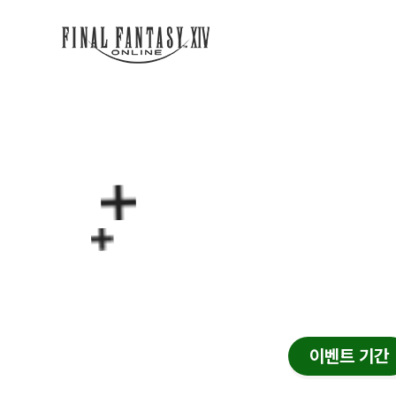
달
달
이
홍
골
보
드
대
소
사
서
등
축
장?
제
이벤트 기간
원화 미리보기