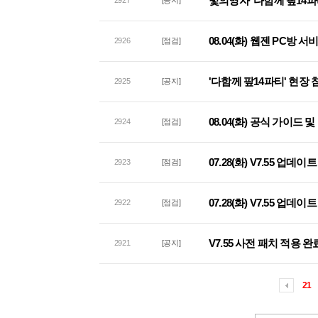
빛의영자 '다함께 팦14파
2927
[공지]
08.04(화) 웹젠 PC방 
2926
[점검]
'다함께 팦14파티' 현장
2925
[공지]
08.04(화) 공식 가이드
2924
[점검]
07.28(화) V7.55 업데
2923
[점검]
07.28(화) V7.55 업
2922
[점검]
V7.55 사전 패치 적용 완
2921
[공지]
21