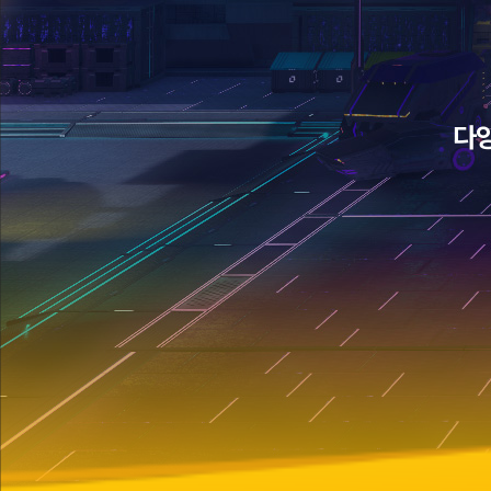
함
께
즐
기
는
모
험
다양
이
보
벤
상
트
수
기
령
간
기
4.28(화
간
~
4.28(화
5.25(월
~
6.22(월