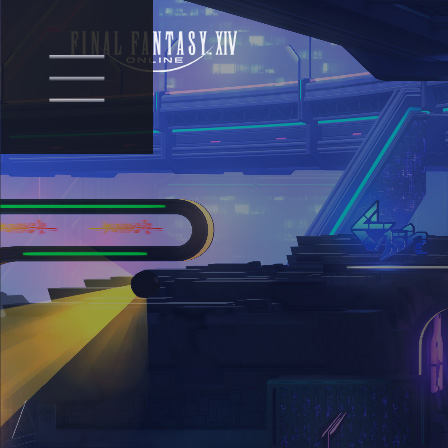
모
두
가
꿈
꿔
온
모
험