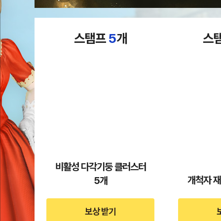
스탬프
5
개
스
비활성 다각기둥 클러스터
개척자 재
5개
보상 받기