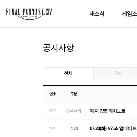
새소식
게임
공지사항
전체
공지
번호
구분
패치 7.55 패치노트
2920
[업데이트]
07.28(화) V7.55 업데
2919
[점검]