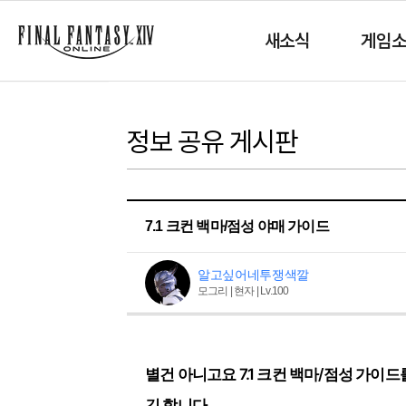
새소식
게임
정보 공유 게시판
7.1 크컨 백마/점성 야매 가이드
알고싶어네투쟁색깔
모그리 | 현자 | Lv.100
별건 아니고요 7.1 크컨 백마/점성 가이
긴 합니다.