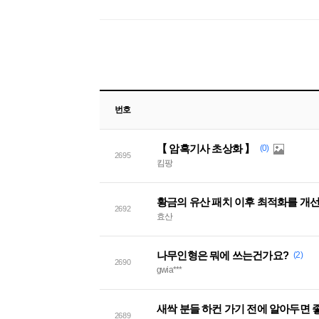
번호
【 암흑기사 초상화 】
(0)
2695
킴팡
황금의 유산 패치 이후 최적화를 개
2692
효산
나무인형은 뭐에 쓰는건가요?
(2)
2690
gwia***
새싹 분들 하컨 가기 전에 알아두면 
2689