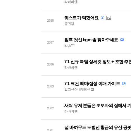
라바비엔
퀘스트가 막혔어요
(2)
2688
졸귀탱
칠흑 컷신 bgm 좀 찾아주세요
(2)
2687
tjdgk***
7.1 신규 룩템 상세컷 정보 + 조합 추
2686
라바비엔
7.1 크컨 백마/점성 야매 가이드
(0)
2683
알고싶어네투쟁색깔
새싹 유저 분들은 초보자의 집에서 기
2682
라바비엔
절 바하무트 토벌전 황금의 유산 공
2681