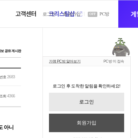
고객센터
크리스탈샵
새
게
PC방
로그인
회원가입
OFF
창
정보 공유 게시판
가맹 PC방 알아보기
PC방 미 접속
열
2683
번호
로그인 후 도착한 알림을 확인하세요!
기
4366
조회
로그인
회원가입
도 아니