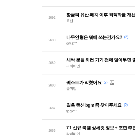
황금의 유산 패치 이후 최적화를 개
2692
효산
나무인형은 뭐에 쓰는건가요?
(2)
2690
gwia***
새싹 분들 하컨 가기 전에 알아두면 
2689
라바비엔
퀘스트가 막혔어요
(2)
2688
졸귀탱
칠흑 컷신 bgm 좀 찾아주세요
(2)
2687
tjdgk***
7.1 신규 룩템 상세컷 정보 + 조합 추
2686
라바비엔