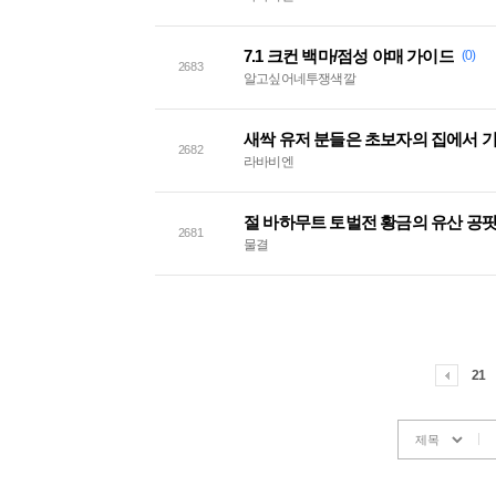
7.1 크컨 백마/점성 야매 가이드
(0)
2683
알고싶어네투쟁색깔
새싹 유저 분들은 초보자의 집에서 기
2682
라바비엔
절 바하무트 토벌전 황금의 유산 공
2681
물결
21