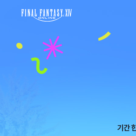
정
‘초
액
상
제
화
누
교
적
재:
90
와
일
글
사
와
용
글
시
꼬
100%
마
지
친
급!
구’
증
정
기간 
이
벤