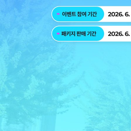
트
이
패
보
벤
키
상
트
지
수
참
판
령
여
매
기
기
기
간
간
간
2026.
2026.
2026.
9.
6.
6.
20(일)
23(화)
23(화)
~
~
~
2027.
10.
7.
3.
20(화)
20(월)
31(수)