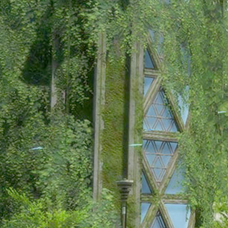
교
재
로
모
험
가
님
의
초
상
화
를
더
욱
특
별
하
게
꾸
며
보
세
요!