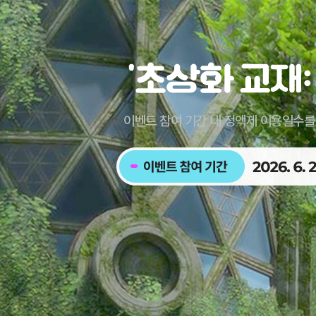
초
상
화
교
이벤트 참여 기간 내 정액제 이용일수
재:
와
글
이
보
와
벤
상
글
트
수
꼬
참
령
마
여
기
친
기
간
구
간
2026.
증
한
2026.
9.
정
정
6.
20(일)
이
판
23(화)
~
벤
초
~
2027.
트
상
10.
3.
화
20(화)
31(수)