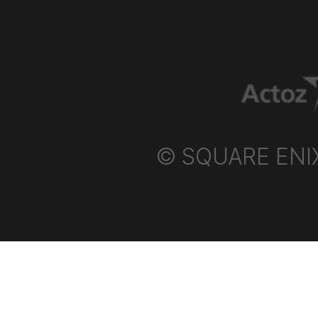
샵
에
서
만
나
보
세
요.
© SQUARE ENIX P