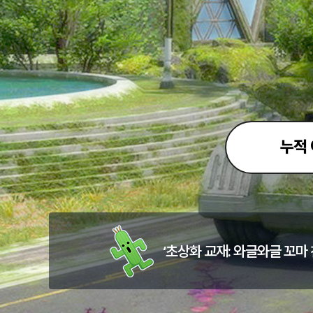
누적
‘초상화 교재: 와글와글 꼬마