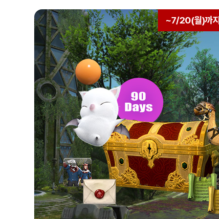
매
기
~
7/20(월)
까
간
2026.
6.
23(화
~
7.
20(월