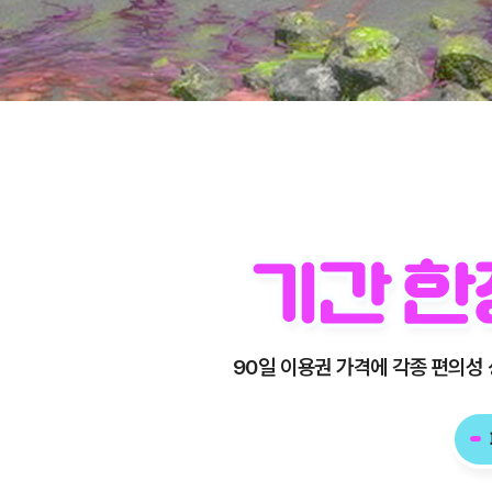
기
간
한
정
90
90일 이용권 가격에 각종 편의성
일
이
용
패
권
키
패
지
키
판
지