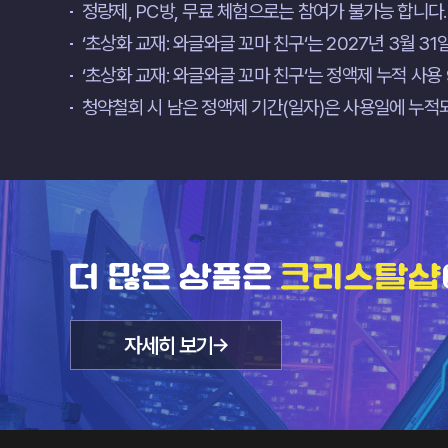
정량제, PC방, 무료 체험으로는 참여가 불가능 합니다.
‘초상화 교재: 와글와글 꼬마 친구‘는 2027년 3월 3
‘초상화 교재: 와글와글 꼬마 친구‘는 정액제 누적 사용
청약철회 시 남은 정액제 기간(일자)은 사용일에 누적
더
많
은
상
자세히 보기
품
새
은
창
크
열
리
스
림
탈