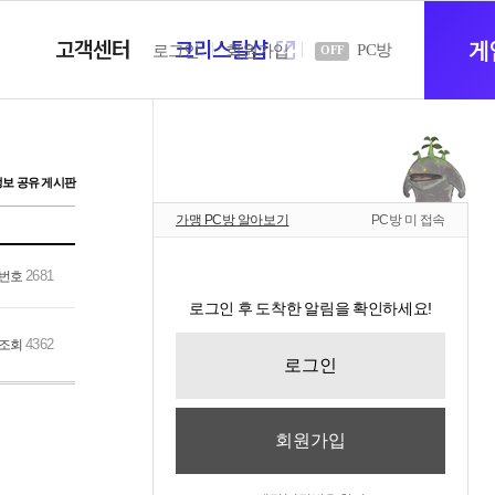
고객센터
크리스탈샵
새
게
PC방
로그인
회원가입
OFF
창
정보 공유 게시판
가맹 PC방 알아보기
PC방 미 접속
열
2681
번호
로그인 후 도착한 알림을 확인하세요!
기
4362
조회
로그인
회원가입