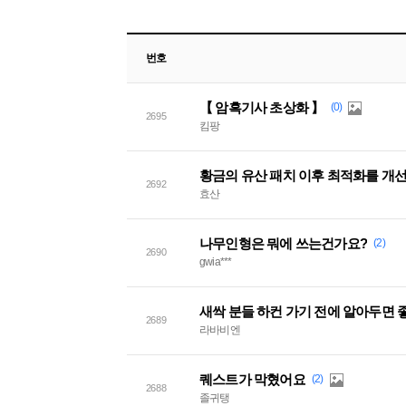
번호
【 암흑기사 초상화 】
(0)
2695
킴팡
황금의 유산 패치 이후 최적화를 개
2692
효산
나무인형은 뭐에 쓰는건가요?
(2)
2690
gwia***
새싹 분들 하컨 가기 전에 알아두면 
2689
라바비엔
퀘스트가 막혔어요
(2)
2688
졸귀탱