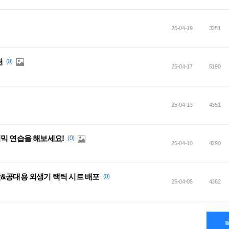
25-04-19
3281
천
(0)
25-04-17
5190
25-04-13
4351
믹 연습을 해보세요!
(0)
25-04-10
4290
팟&공대용 외생기 택틱 시트 배포
(0)
25-04-05
4362