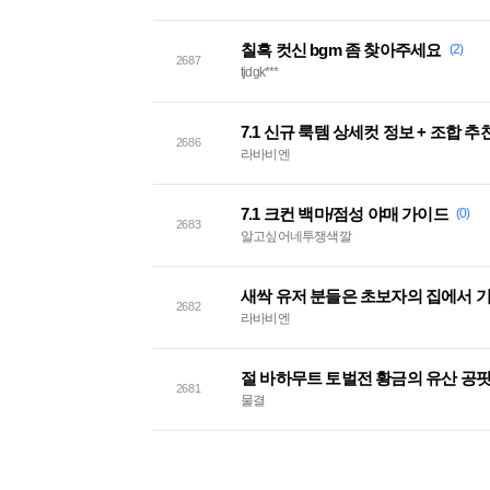
칠흑 컷신 bgm 좀 찾아주세요
(2)
2687
tjdgk***
7.1 신규 룩템 상세컷 정보 + 조합 추
2686
라바비엔
7.1 크컨 백마/점성 야매 가이드
(0)
2683
알고싶어네투쟁색깔
새싹 유저 분들은 초보자의 집에서 기
2682
라바비엔
절 바하무트 토벌전 황금의 유산 공
2681
물결