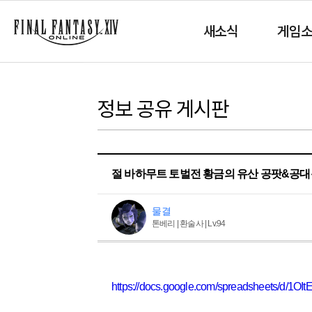
새소식
게임
정보 공유 게시판
절 바하무트 토벌전 황금의 유산 공팟&공대
물결
톤베리 | 환술사 | Lv.94
https://docs.google.com/spreadsheets/d/1