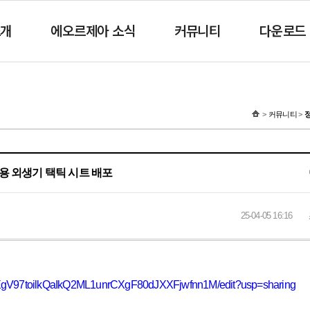
소개
에오르제아 소식
커뮤니티
다운로드
커뮤니티
용 외생기 택틱 시트 배포
25-04-05 16:16
OItEgV97toilkQaIkQ2ML1unrCXgF80dJXXFjwfnn1M/edit?usp=sharing