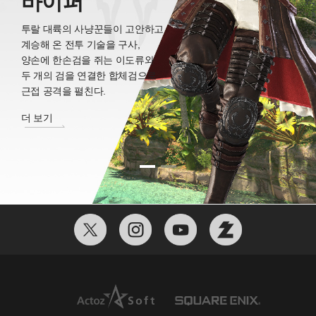
픽토맨서
바이퍼
픽토맨서
바이퍼
그림붓과 닮은 마법도구 ‘붓’을
투랄 대륙의 사냥꾼들이 고안하고
손에 들고, 가다듬은 마력을
계승해 온 전투 기술을 구사,
‘그림 물감’ 삼아 넘치는 상상력을
양손에 한손검을 쥐는 이도류와
현실로 구현해 싸우는
두 개의 검을 연결한 합체검으로
그림 마법의 사용자.
근접 공격을 펼친다.
더 보기
더 보기
더 보기
더 보기