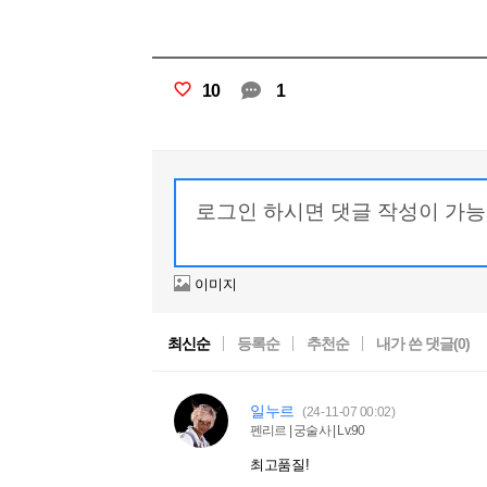
10
1
이미지
최신순
등록순
추천순
내가 쓴 댓글(
0
)
일누르
(24-11-07 00:02)
펜리르 | 궁술사 | Lv.90
최고품질!