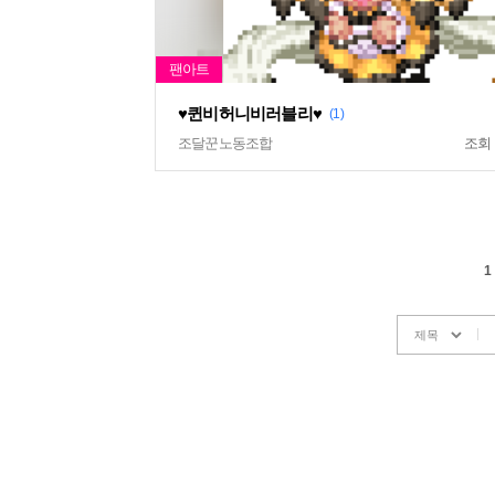
♥퀸비허니비러블리♥
(1)
조달꾼노동조합
조회
1