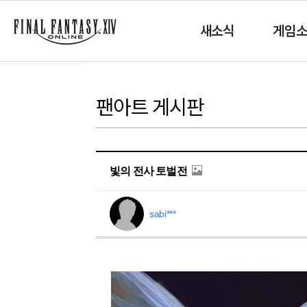
새소식
게임
팬아트 게시판
빛의 전사 토벌전
sabi***