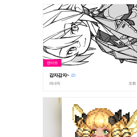
감자감자~
(2)
레네릭
조회