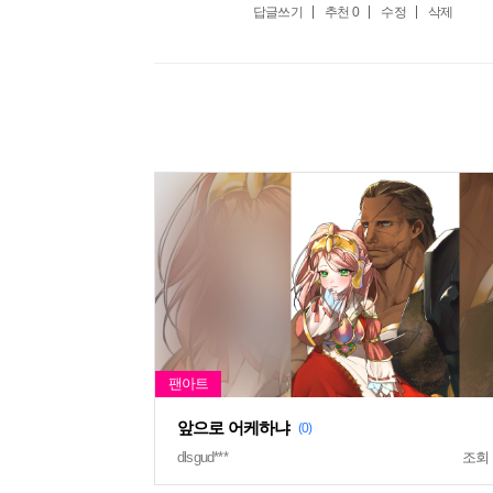
답글쓰기
추천
0
수정
삭제
앞으로 어케하냐
(0)
dlsgud***
조회