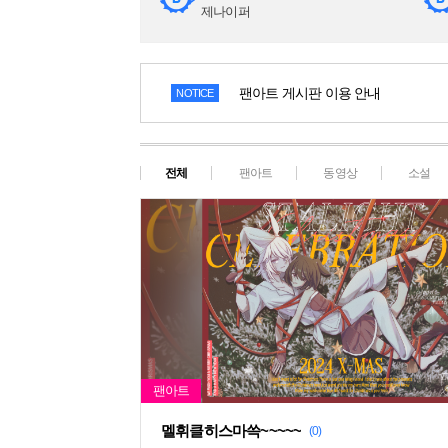
제나이퍼
팬아트 게시판 이용 안내
NOTICE
전체
팬아트
동영상
소설
멜휘클히스마쓱~~~~~
(0)