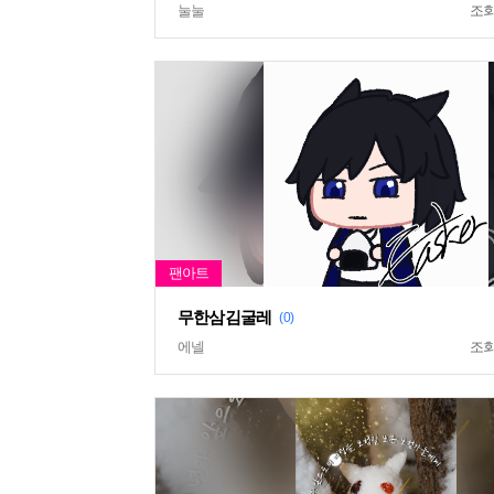
눌눌
조
무한삼김굴레
(0)
에넬
조