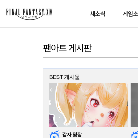
새소식
게임
팬아트 게시판
BEST 게시물
감자 몇장