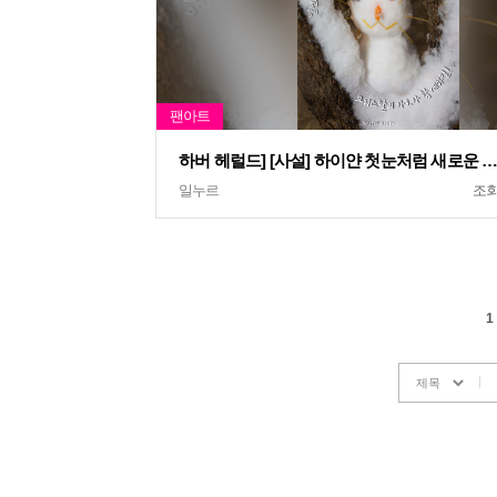
하버 헤럴드] [사설] 하이얀 첫눈처럼 새로운 마
일누르
조
1