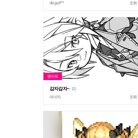
dlsgud***
조회
감자감자~
(2)
레네릭
조회