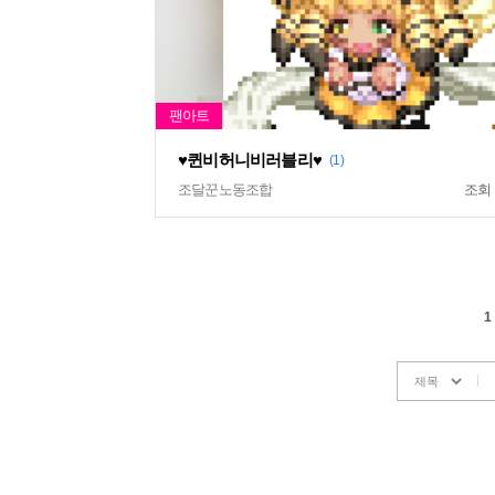
♥퀸비허니비러블리♥
(1)
조달꾼노동조합
조회
1