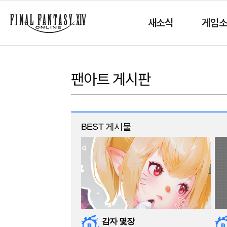
새소식
게임
팬아트 게시판
BEST 게시물
감자 몇장