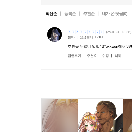
최신순
등록순
추천순
내가 쓴 댓글(
0
)
가가가가가가가가가
(25-01-31 13:36)
톤베리 | 점성술사 | Lv.100
추천을 누르니 일일 "B"okkwon에서 
답글쓰기
추천
0
수정
삭제