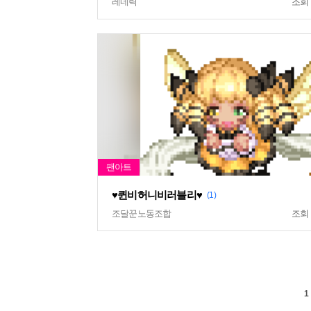
레네릭
조회
♥퀸비허니비러블리♥
(1)
조달꾼노동조합
조회
1