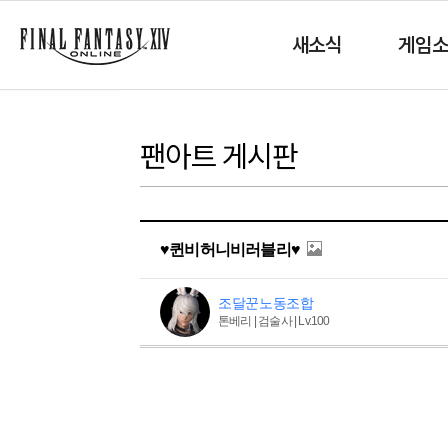
새소식
게임
팬아트 게시판
♥퀸비허니비러블리♥
조달꾼노동조합
톤베리 | 검술사 | Lv.100