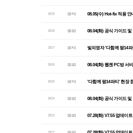
08.05(수) Hot-fix 적용 
2929
[공지]
08.04(화) 공식 가이드
2928
[점검]
빛의영자 '다함께 팦14파
2927
[공지]
08.04(화) 웹젠 PC방 
2926
[점검]
'다함께 팦14파티' 현장
2925
[공지]
08.04(화) 공식 가이드
2924
[점검]
07.28(화) V7.55 업데
2923
[점검]
07.28(화) V7.55 업
2922
[점검]