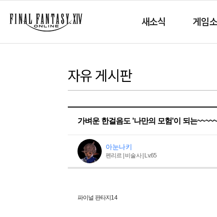
새소식
게임
자유 게시판
가벼운 한걸음도 '나만의 모험'이 되는~~~~~~
아눈나키
펜리르 | 비술사 | Lv.65
파이널 판타지14