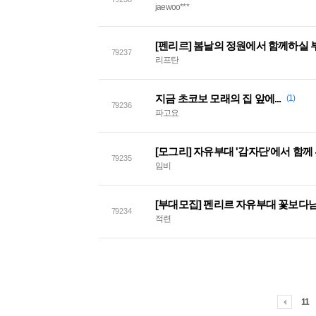
jaewoo***
[펜리르] 봄날의 정원에서 함께하실
79237
리프탄
지금 초코보 모래의 집 앞에...
(1)
79236
파고요
[모그리] 자유부대 '감자단'에서 함께
79235
임비
79234
적련
11