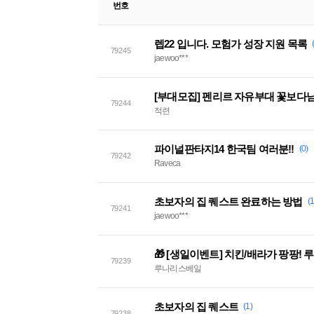
번호
렙22 입니다. 모험가 성장 지원 목록
79245
jaewoo***
79244
적련
파이널판타지14 한국팀 여러분!!
(0)
79242
Raveca
초보자의 집 퀘스트 완료하는 방법
(1
79241
jaewoo***
79239
루나리스베일
초보자의 집 퀘스트
(1)
79238