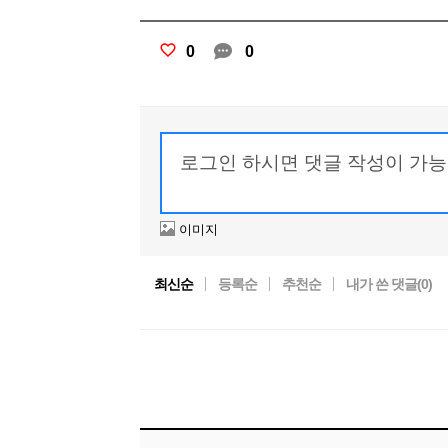
0
0
이미지
최신순
등록순
추천순
내가 쓴 댓글(
0
)