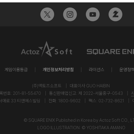
게임이용등급
개인정보처리방침
라이선스
운영정
(주)액토즈소프트
대표이사 GUO HAIBIN
호: 201-81-55470
통신판매업신고: 제 2022-서울중구-0543
서애로 33 티앤에스빌딩
전화: 1800-9602
팩스: 02-732-8621
© SQUARE ENIX Published in Korea by Actoz Soft CO., L
LOGO ILLUSTRATION: © YOSHITAKA AMANO