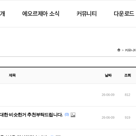
소개
에오르제아 소식
커뮤니티
다운로드
커뮤니
제목
날짜
조회
26-06-09
812
최대한 비슷한거 추천부탁드립니다.
(0)
26-06-09
919