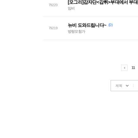
[모그리]감자단<감튀>부대에서 부대
79220
임비
뉴비 도와드립니다~
(0)
79219
방랑모험가
11