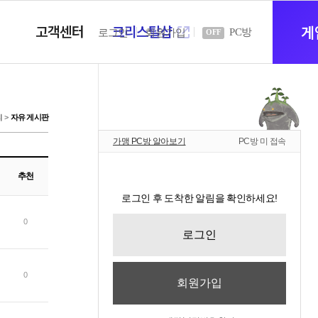
고객센터
크리스탈샵
새
게
PC방
로그인
회원가입
OFF
창
티
자유 게시판
가맹 PC방 알아보기
PC방 미 접속
열
추천
로그인 후 도착한 알림을 확인하세요!
기
0
로그인
0
회원가입