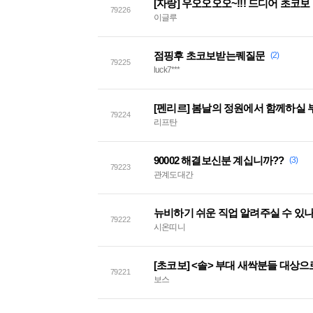
[자랑] 우오오오오~!!! 드디어 초코
79226
이글루
점핑후 초코보받는퀘질문
(2)
79225
luck7***
[펜리르] 봄날의 정원에서 함께하실
79224
리프탄
90002 해결보신분 계십니까??
(3)
79223
관계도대간
뉴비하기 쉬운 직업 알려주실 수 있
79222
시온띠니
[초코보] <솔> 부대 새싹분들 대상
79221
보스