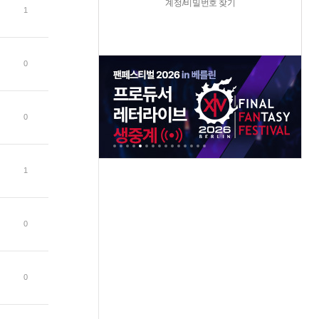
계정/비밀번호 찾기
1
0
0
1
0
0