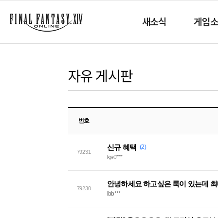
새소식
게임
자유 게시판
번호
신규 혜택
(2)
79231
kjs0***
안녕하세요 하고싶은 룩이 있는데 
79230
lbb***