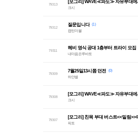
[모그리] WAVE≪파도≫ 자유부대
79313
크시
질문입니다
(1)
79312
캡틴마블
헤비 영식 공대 1층부터 트라이 모집
79311
내마음은루바토
7월25일13시쯤 던전
(0)
79309
하얀별
[모그리] WAVE≪파도≫ 자유부대
79308
크시
79307
픽토