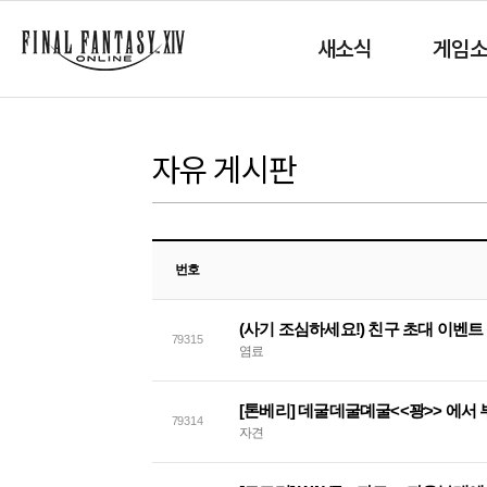
새소식
게임
자유 게시판
번호
79315
염료
[톤베리] 데굴데굴뎨굴<<꽝>> 에서
79314
자견