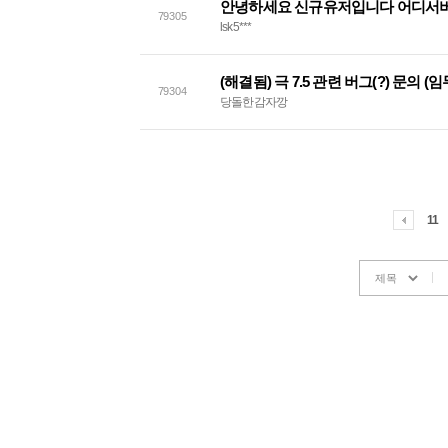
안녕하세요 신규유저입니다 어디서
79305
lsk5***
79304
당돌한감자깡
11