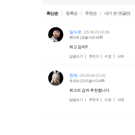
최신순
등록순
추천순
내가 쓴 댓글(
0
)
일누르
(25-06-29 19:38)
펜리르 | 궁술사 | Lv.100
최고 감자!!
답글쓰기
추천
0
수정
삭제
힌테
(25-05-04 23:24)
초코보 | 도끼술사 | Lv.99
최고의 감자 추천합니다
답글쓰기
추천
0
수정
삭제