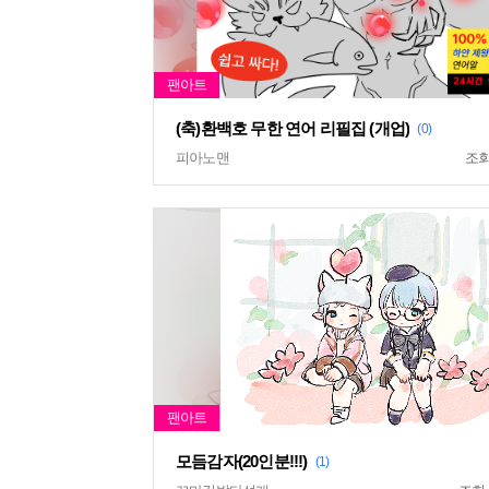
(축)환백호 무한 연어 리필집 (개업)
(0)
피아노맨
조
모듬감자(20인분!!!)
(1)