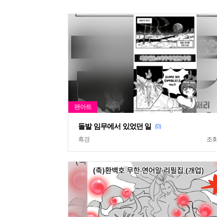
돌발 임무에서 있었던 일
(0)
흑경
조