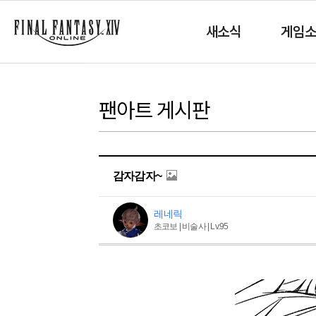
새소식
게임
팬아트 게시판
감자감자~
레네릭
초코보 | 비술사 | Lv.95