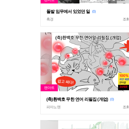
돌발 임무에서 있었던 일
(0)
흑경
조
(축)환백호 무한 연어 리필집 (개업)
(0)
피아노맨
조