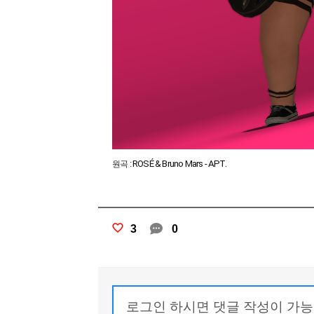
ROSÉ & Bruno Mars - APT.
원곡 :
3
0