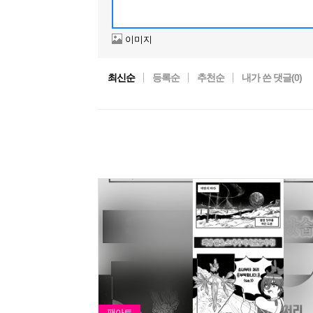
이미지
최신순
등록순
추천순
내가 쓴 댓글(
0
)