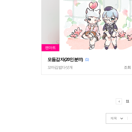
모듬감자(20인분!!!)
(1)
꼬마김밥다섯개
조회
11