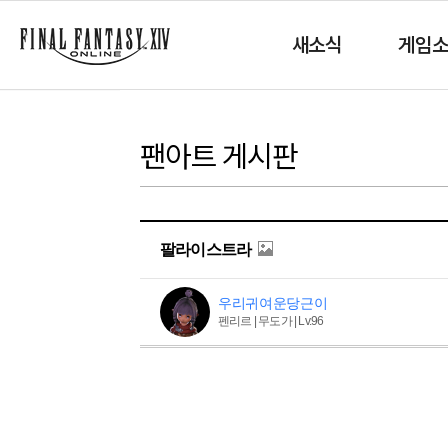
새소식
게임
팬아트 게시판
팔라이스트라
우리귀여운당근이
펜리르 | 무도가 | Lv.96