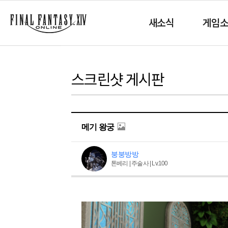
새소식
게임
스크린샷 게시판
메기 왕궁
붕붕방방
톤베리 | 주술사 | Lv.100