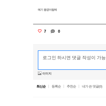
메기 왕궁이람메
7
0
이미지
최신순
등록순
추천순
내가 쓴 댓글(
0
)