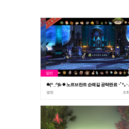
𖠇(^_^)b 
별랭
조