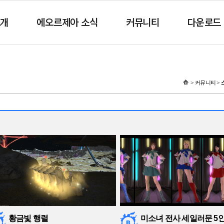
소개
에오르제아 소식
커뮤니티
다운로드
커뮤니티
황금빛 행렬