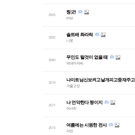
찡긋!
(0)
2583
바브
솔트배 촤라락
(0)
2582
니뭇
무인도 탈것이 없을 때
(0)
2580
덕대아저씨
2579
겨울고모
나 언약한다 짱이지
(0)
2577
여서하
여름에는 시원한 전사
(0)
2574
지먼