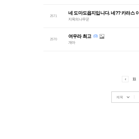
네 도마도읍지입니다. 네?? 카라스 이
2571
지옥의나무꾼
여우라 최고
(0)
2570
개아
11