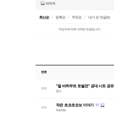
이미지
최신순
등록순
추천순
내가 쓴 댓글(
0
)
작성자에 의해 삭제된 댓글입니다.
번호
"절 바하무트 토벌전" 공대 시트 공
2585
풍드
작은 초코초코보 이야기
(0)
2584
Nald'dal