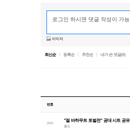
이미지
최신순
등록순
추천순
내가 쓴 댓글(
0
)
번호
"절 바하무트 토벌전" 공대 시트 공
2585
풍드