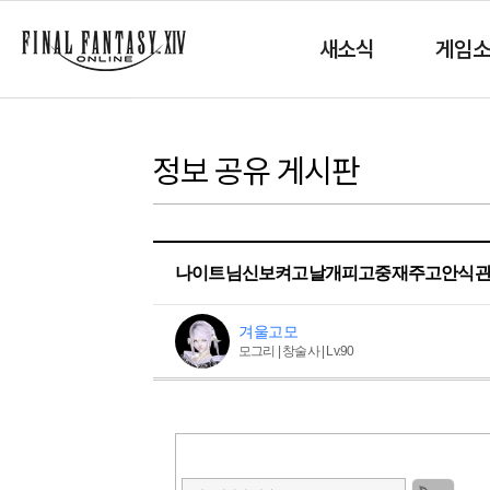
새소식
게임
정보 공유 게시판
나이트님신보켜고날개피고중재주고안식
겨울고모
모그리 | 창술사 | Lv.90