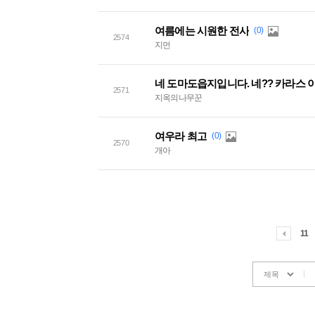
여름에는 시원한 전사
(0)
2574
지먼
네 도마도읍지입니다. 네?? 카라스 이
2571
지옥의나무꾼
여우라 최고
(0)
2570
개아
11