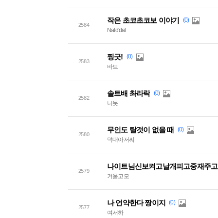
작은 초코초코보 이야기
(0)
2584
Nald'dal
찡긋!
(0)
2583
바브
솔트배 촤라락
(0)
2582
니뭇
무인도 탈것이 없을 때
(0)
2580
덕대아저씨
2579
겨울고모
나 언약한다 짱이지
(0)
2577
여서하