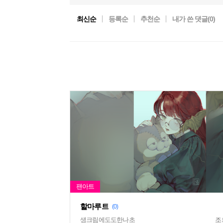
최신순
등록순
추천순
내가 쓴 댓글(
0
)
할마루트
(0)
생크림에도도한나초
조