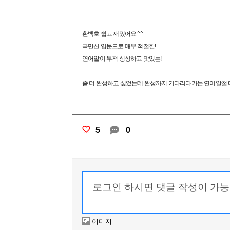
환백호 쉽고 재밌어요 ^^
극만신 입문으로 매우 적절한!
연어알이 무척 싱싱하고 맛있는!
좀 더 완성하고 싶었는데 완성까지 기다리다가는 연어알철 다
5
0
이미지