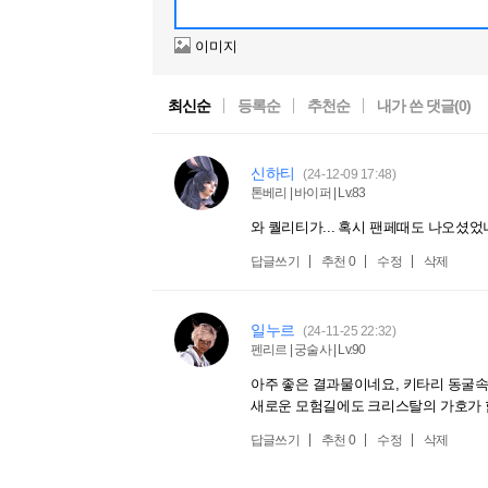
이미지
최신순
등록순
추천순
내가 쓴 댓글(
0
)
신하티
(24-12-09 17:48)
톤베리 | 바이퍼 | Lv.83
와 퀄리티가... 혹시 팬페때도 나오셨었
답글쓰기
추천
0
수정
삭제
일누르
(24-11-25 22:32)
펜리르 | 궁술사 | Lv.90
아주 좋은 결과물이네요, 키타리 동굴속
새로운 모험길에도 크리스탈의 가호가 
답글쓰기
추천
0
수정
삭제