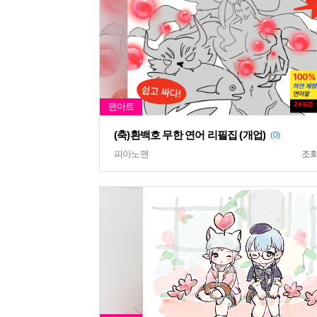
(축)환백호 무한 연어 리필집 (개업)
(0)
피아노맨
조