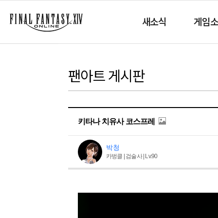
새소식
게임
팬아트 게시판
키타나 치유사 코스프레
박청
카벙클 | 검술사 | Lv.90