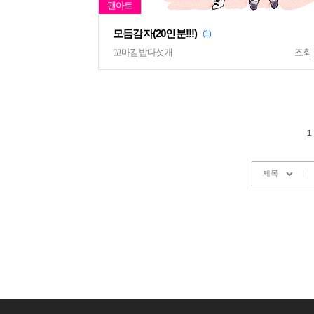
모듬감자(20인분!!!)
(1)
꼬마김밥다섯개
조회
1