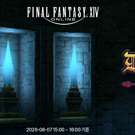
FINAL
FANTASTY
14
Deep
Dungeon
에
우
레
카
오
르
토
스
랭
킹
2026-08-07 15:00 ~ 16:00
기준