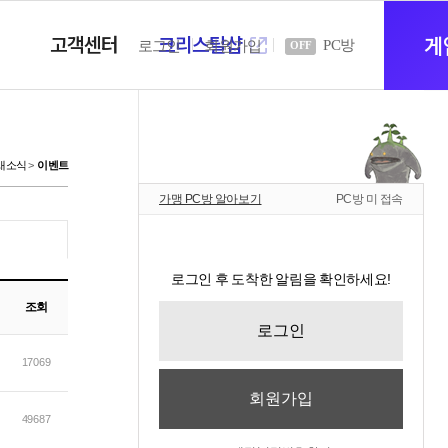
고객센터
크리스탈샵
새
게
PC방
로그인
회원가입
OFF
창
새소식
이벤트
가맹 PC방 알아보기
PC방 미 접속
열
로그인 후 도착한 알림을 확인하세요!
기
조회
로그인
17069
회원가입
49687