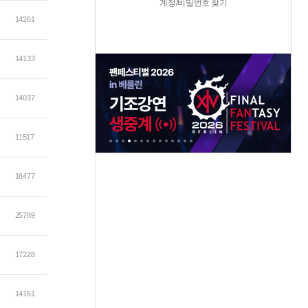
계정/비밀번호 찾기
14261
14133
14037
11517
16477
25789
17228
14161