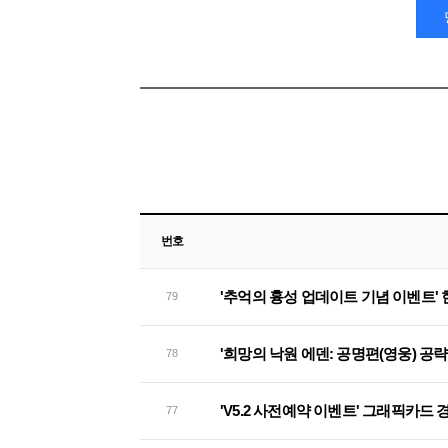
번호
'추억의 흉성 업데이트 기념 이벤트'
79
'희망의 낙원 에덴: 공명편(영웅) 공
78
'V5.2 사전예약 이벤트' 그래픽카드
77