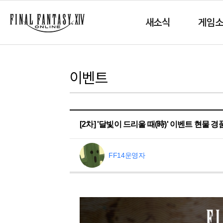
새소식
게임
이벤트
[2차] '달빛이 드리울 때(時)' 이벤트 현물 
FF14운영자