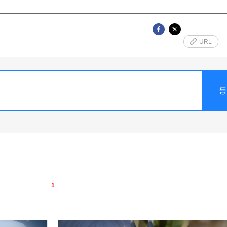
URL
1