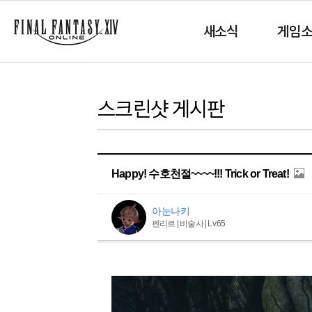
새소식
게임
스크린샷 게시판
Happy! 수호천절~~~~!!! Trick or Treat!
아눈나키
펜리르 | 비술사 | Lv.65