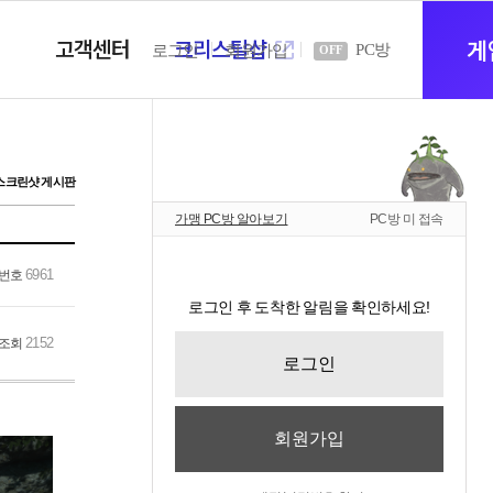
고객센터
크리스탈샵
새
게
PC방
로그인
회원가입
OFF
창
스크린샷 게시판
가맹 PC방 알아보기
PC방 미 접속
열
6961
번호
로그인 후 도착한 알림을 확인하세요!
기
2152
조회
로그인
회원가입