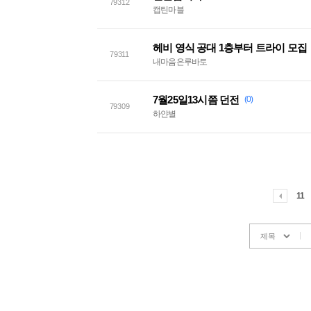
79312
캡틴마블
헤비 영식 공대 1층부터 트라이 모집
79311
내마음은루바토
7월25일13시쯤 던전
(0)
79309
하얀별
11