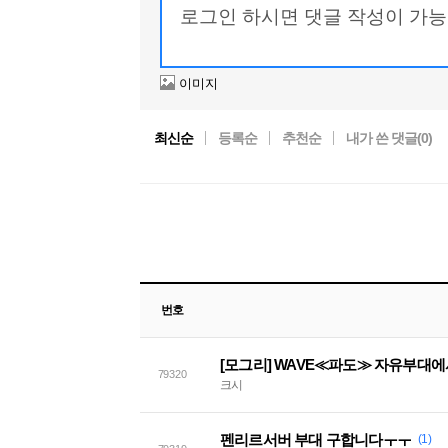
이미지
최신순
등록순
추천순
내가 쓴 댓글(
0
)
번호
[모그리] WAVE≪파도≫ 자유부대
79320
크시
펜리르서버 부대 구합니다ㅜㅜ
(1)