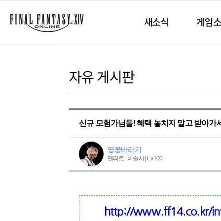
새소식
게임
자유 게시판
신규 모험가님들! 혜택 놓치지 말고 받아가
영웅바라기
펜리르 | 비술사 | Lv.100
http://www.ff14.co.kr