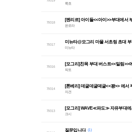
79319
룩흐
[펜리르] 아이들<<아이>>부대에서 
79318
윤로라
미뉴타@모그리 마물 서초링 초대 
79317
미뉴타
79316
픽토
[톤베리] 데굴데굴뎨굴<<꽝>> 에서
79314
자견
[모그리] WAVE≪파도≫ 자유부대
79313
크시
질문입니다
(1)