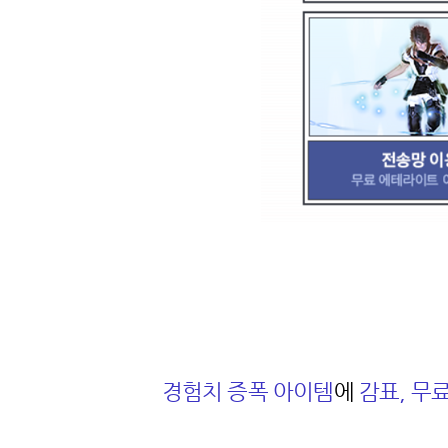
경험치 증폭 아이템
에
감표, 무