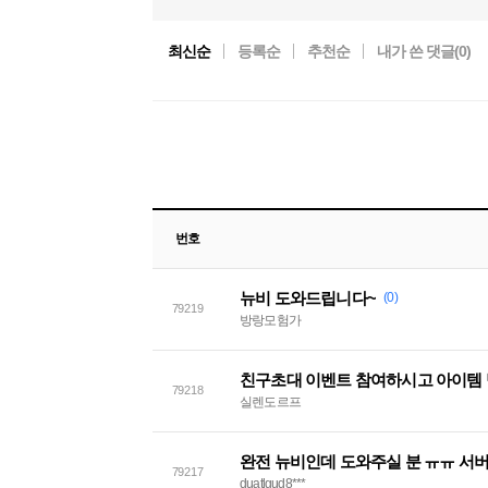
최신순
등록순
추천순
내가 쓴 댓글(
0
)
번호
뉴비 도와드립니다~
(0)
79219
방랑모험가
친구초대 이벤트 참여하시고 아이템 
79218
실렌도르프
완전 뉴비인데 도와주실 분 ㅠㅠ 서버
79217
duatlgud8***