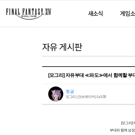
새소식
게임
자유 게시판
[모그리] 자유부대 ≪파도≫에서 함께할 부
쩡글
모그리 | 건브레이커 | Lv.100
[모그리]
부대와 함께 성