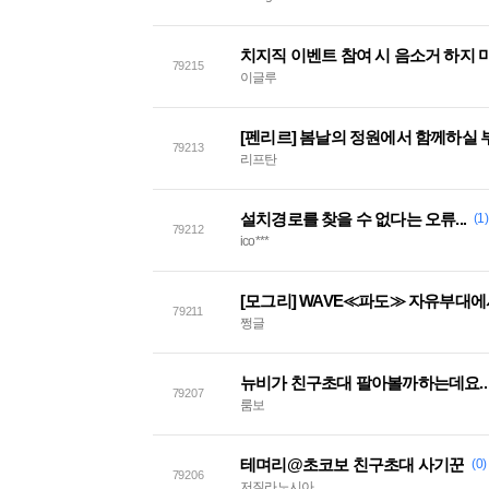
치지직 이벤트 참여 시 음소거 하지 
79215
이글루
[펜리르] 봄날의 정원에서 함께하실
79213
리프탄
설치경로를 찾을 수 없다는 오류...
(1)
79212
ico***
[모그리] WAVE≪파도≫ 자유부대
79211
쩡글
뉴비가 친구초대 팔아볼까하는데요..
79207
룸보
테며리@초코보 친구초대 사기꾼
(0)
79206
저질라노시아