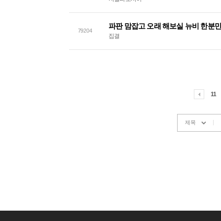
파판 맘잡고 오래 해보실 뉴비 한분만
79204
집결
11