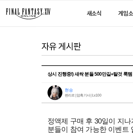
새소식
게임
자유 게시판
상시 진행중!) 새싹 분들 500만길+탈것 룩템
현승
펜리르 | 암흑기사 | Lv.100
정액제 구매 후 30일이 지나
분들이 참여 가능한 이벤트 