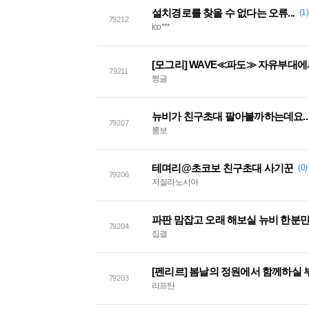
설치경로를 찾을 수 없다는 오류...
(1)
79212
ico***
[모그리] WAVE≪파도≫ 자유부대
79211
쩡글
뉴비가 친구초대 팔아볼까하는데요..
79207
룸보
테며리@초코보 친구초대 사기꾼
(0)
79206
저질라노시아
파판 맘잡고 오래 해보실 뉴비 한분만
79204
집결
[펜리르] 봄날의 정원에서 함께하실
79203
리프탄