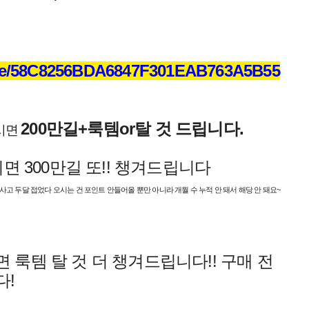
nvite/58C8256BDA6847F301EAB763A5B55
200만길+룩템or탈 것 드립니다.
시면
시면 300만길 또!! 챙겨드립니다
 사고 두달 접었다 오시는 건 포인트 안들어올 뿐만 아니라 개월 수 누적 안 돼서 해당 안 돼요~
룩템 탈 것 더 챙겨드립니다!! 구매 전
다!