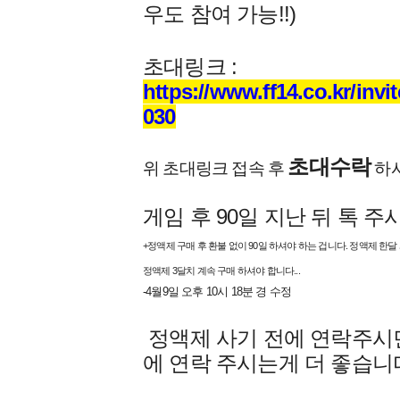
우도 참여 가능!!)
초대링크
:
https://www.ff14.co.kr/i
030
초대수락
위 초대링크 접속 후
하
게임 후 90일 지난 뒤 톡 주
+정액제 구매 후 환불 없이 90일 하셔야 하는 겁니다. 정액제 한달
정액제 3달치 계속 구매 하셔야 합니다...
-4월9일 오후 10시 18분 경 수정
정액제 사기 전에 연락주시면 
에 연락 주시는게 더 좋습니