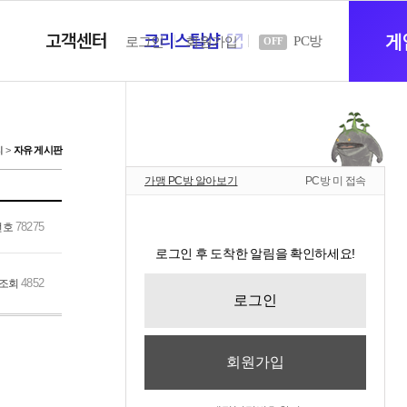
고객센터
크리스탈샵
새
게
PC방
로그인
회원가입
OFF
창
티
자유 게시판
가맹 PC방 알아보기
PC방 미 접속
열
78275
번호
로그인 후 도착한 알림을 확인하세요!
기
4852
조회
로그인
회원가입