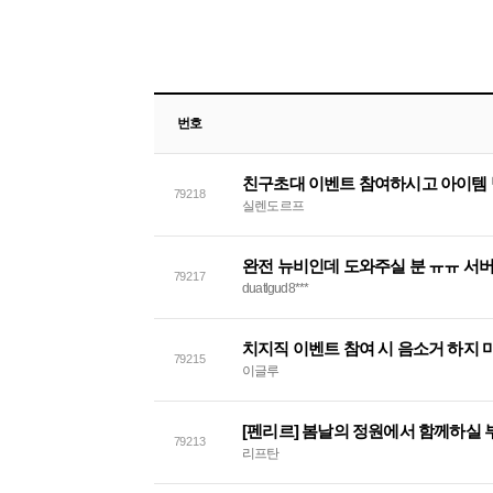
번호
친구초대 이벤트 참여하시고 아이템 
79218
실렌도르프
완전 뉴비인데 도와주실 분 ㅠㅠ 서버
79217
duatlgud8***
치지직 이벤트 참여 시 음소거 하지 
79215
이글루
[펜리르] 봄날의 정원에서 함께하실
79213
리프탄