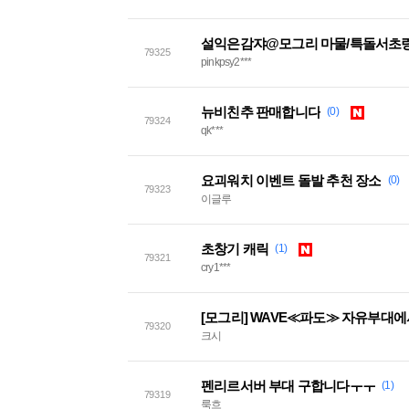
설익은감쟈@모그리 마물/특돌서초링
79325
pinkpsy2***
뉴비친추 판매합니다
(0)
79324
qk***
요괴워치 이벤트 돌발 추천 장소
(0)
79323
이글루
초창기 캐릭
(1)
79321
cry1***
[모그리] WAVE≪파도≫ 자유부대
79320
크시
펜리르서버 부대 구합니다ㅜㅜ
(1)
79319
룩흐