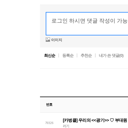
이미지
최신순
등록순
추천순
내가 쓴 댓글(
0
)
번호
[카벙클] 우리의 <<광기>> ♡ 부대
79326
러기