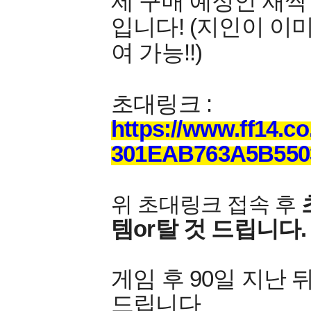
제 구매 예정인 새싹
입니다! (지인이 이
여 가능!!)
초대링크
:
https://www.ff14.c
301EAB763A5B550
위 초대링크 접속 후
템or탈 것 드립니다.
게임 후 90일 지난 뒤
드립니다