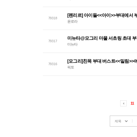
[펜리르] 아이들<<아이>>부대에서 
79318
윤로라
미뉴타@모그리 마물 서초링 초대 
79317
미뉴타
79316
픽토
11