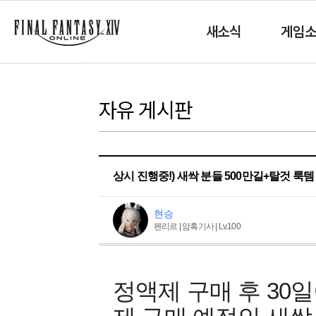
새소식
게임
자유 게시판
상시 진행중!) 새싹 분들 500만길+탈것 룩템
현승
펜리르 | 암흑기사 | Lv.100
정액제 구매 후 30일