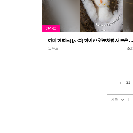
하버 헤럴드] [사설] 하이얀 첫눈처럼 새로운 마
일누르
조
21