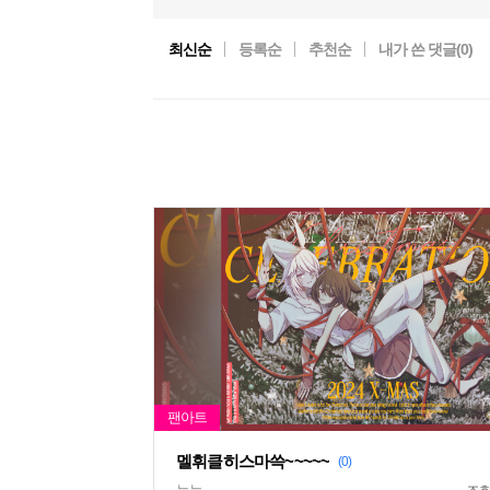
최신순
등록순
추천순
내가 쓴 댓글(
0
)
멜휘클히스마쓱~~~~~
(0)