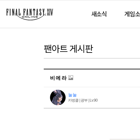
새소식
게임
팬아트 게시판
비 에 라
눌눌
카벙클 | 광부 | Lv.90