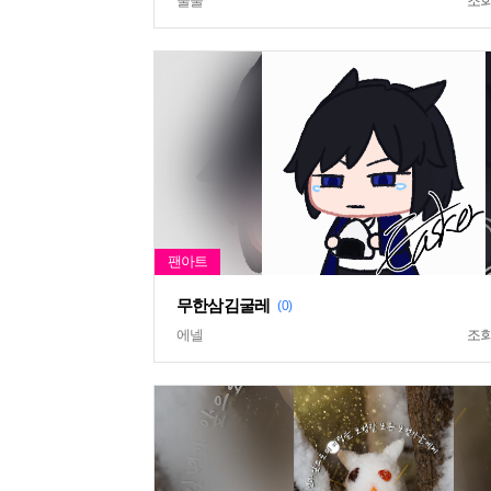
눌눌
조
무한삼김굴레
(0)
에넬
조