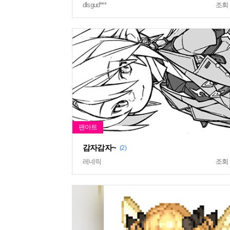
dlsgud***
조회
감자감자~
(2)
레네릭
조회