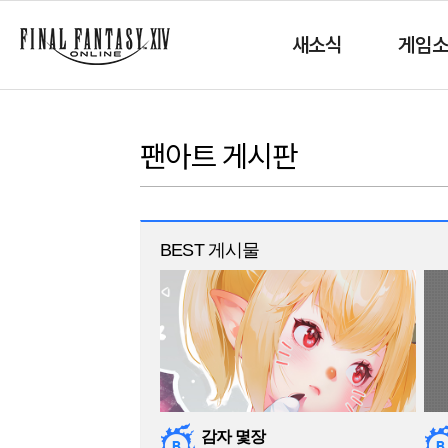
새소식
게임
팬아트 게시판
BEST 게시물
감자 몇장