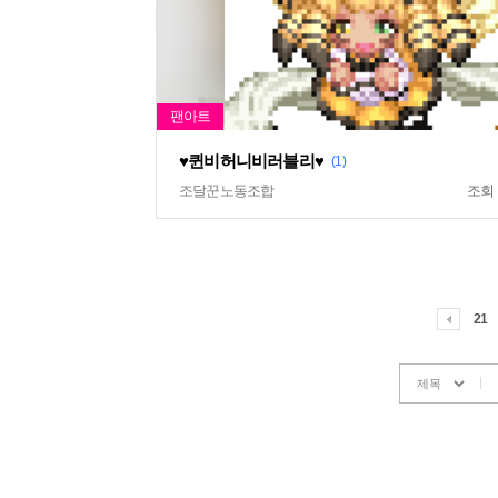
♥퀸비허니비러블리♥
(1)
조달꾼노동조합
조회
21