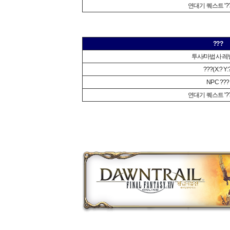
연대기 퀘스트 '??
???
투사/마법사 레벨
???(X:? Y:
NPC ???
연대기 퀘스트 '??