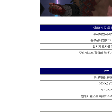
아르카디아의 
투사/마법사 레벨
솔루션 나인(X:19.1 
말지기 모자를 
주요 퀘스트 '황금의 유산'
???
투사/마법사 레벨
???(X:? Y:
NPC ???
연대기 퀘스트 '아르카디아