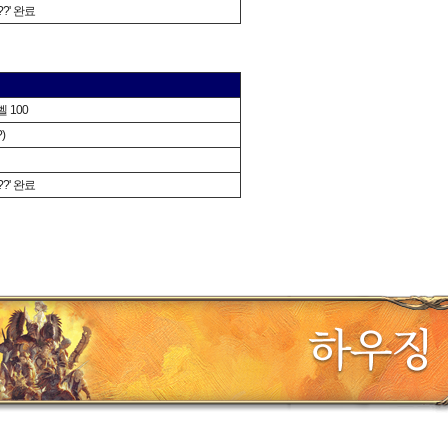
?' 완료
 100
?)
?' 완료