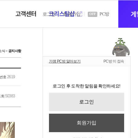
고객센터
크리스탈샵
새
게
PC방
로그인
회원가입
OFF
창
소식
공지사항
가맹 PC방 알아보기
PC방 미 접속
열
2619
번호
로그인 후 도착한 알림을 확인하세요!
기
50383
조회
로그인
회원가입