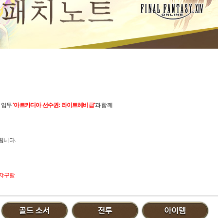
 임무
'아르카디아 선수권: 라이트헤비급'
과 함께
립니다.
쟈쟈구랄