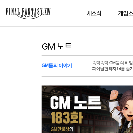
새소식
게임
GM 노트
속닥속닥 GM들의 비
GM들의 이야기
파이널판타지14를 즐기기