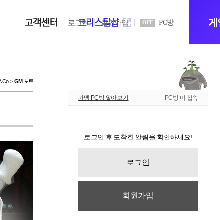
고객센터
크리스탈샵
새
게
PC방
로그인
회원가입
OFF
창
.Co
GM 노트
가맹 PC방 알아보기
PC방 미 접속
열
로그인 후 도착한 알림을 확인하세요!
기
로그인
회원가입