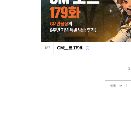
GM노트 179화
187
(2)
1