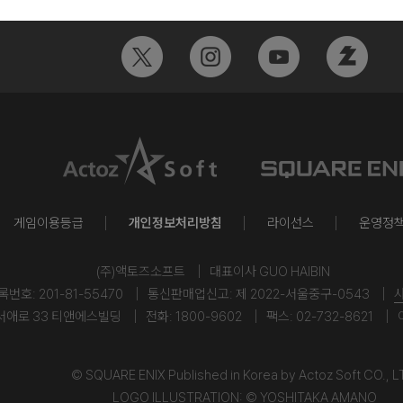
게임이용등급
개인정보처리방침
라이선스
운영정
(주)액토즈소프트
대표이사 GUO HAIBIN
호: 201-81-55470
통신판매업신고: 제 2022-서울중구-0543
서애로 33 티앤에스빌딩
전화: 1800-9602
팩스: 02-732-8621
© SQUARE ENIX Published in Korea by Actoz Soft CO., L
LOGO ILLUSTRATION: © YOSHITAKA AMANO