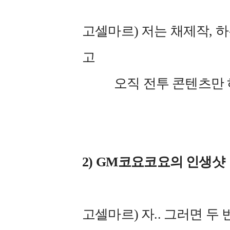
고셀마르) 저는 채제작, 
고
오직 전투 콘텐츠만 하
2) GM
코요코요의 인생샷
고셀마르) 자.. 그러면 