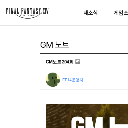
새소식
게임
GM 노트
GM노트 204화
FF14운영자