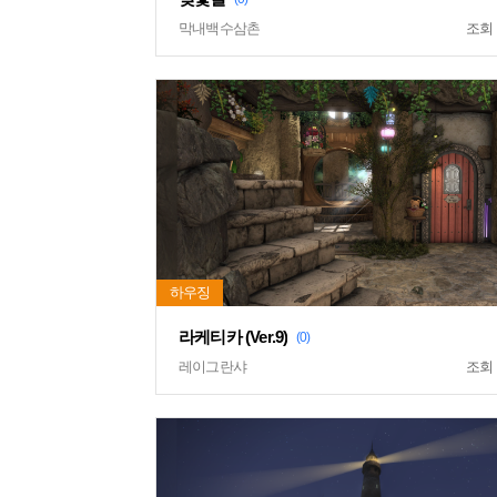
막내백수삼촌
조회
라케티카 (Ver.9)
(0)
레이그란샤
조회