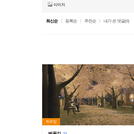
이미지
최신순
등록순
추천순
내가 쓴 댓글(
0
)
벚꽃길
(0)