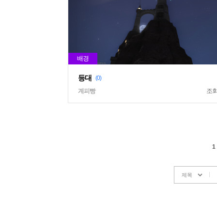
등대
(0)
계피빵
조
1