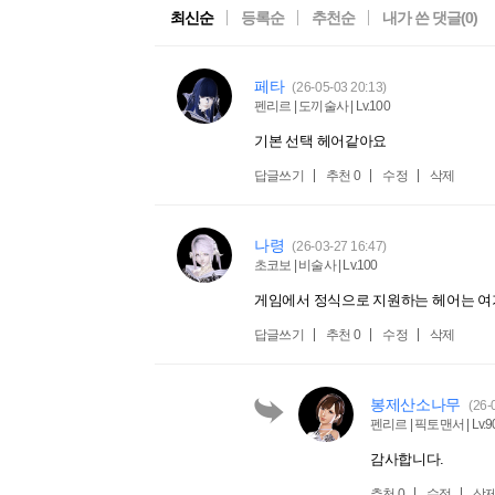
최신순
등록순
추천순
내가 쓴 댓글(
0
)
페타
(26-05-03 20:13)
펜리르 | 도끼술사 | Lv.100
기본 선택 헤어같아요
답글쓰기
추천
0
수정
삭제
나령
(26-03-27 16:47)
초코보 | 비술사 | Lv.100
게임에서 정식으로 지원하는 헤어는 여
답글쓰기
추천
0
수정
삭제
봉제산소나무
(26-
펜리르 | 픽토맨서 | Lv.9
감사합니다.
추천
0
수정
삭