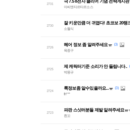
극 7.5 8전사 클리어 기념 전략게시판
2731
아씨엔타르타르소스
잘 키운만큼 더 귀엽다! 초코보 20랭
2730
소월식
헤어 정보 좀 알려주세요ㅠ
(3)
2726
육중구
제 캐릭터기준 소리가 안 들립니다..
2725
박몽규
룩정보좀 알수있을까요...ㅠ
(3)
2724
th***
파판 스샷러분들 제발 알려주세요ㅠ
2723
흰꼬