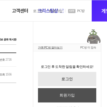
고객센터
크리스탈샵
새
게
PC방
로그인
회원가입
OFF
창
정보 공유 게시판
가맹 PC방 알아보기
PC방 미 접속
열
2726
번호
로그인 후 도착한 알림을 확인하세요!
기
1556
조회
로그인
회원가입