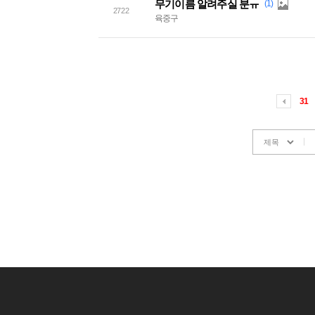
무기이름 알려주실 분ㅠ
(1)
2722
육중구
31