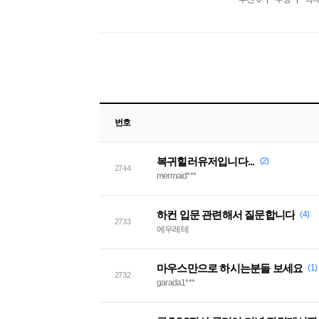
번호
복귀힐러유저입니다...
(2)
2744
mermaid***
하컨 입문 관련해서 질문합니다
(4)
2733
에우레테
마우스만으로 하시는분들 보세요
(1)
2732
garada1***