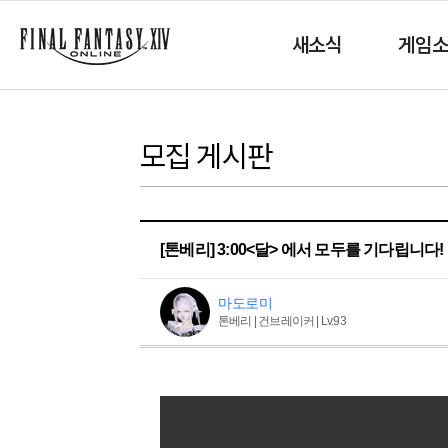
새소식
게임
모집 게시판
[톤베리] 3:00<달> 에서 모두를 기다립니다!
마도로미
톤베리 | 건브레이커 | Lv.93