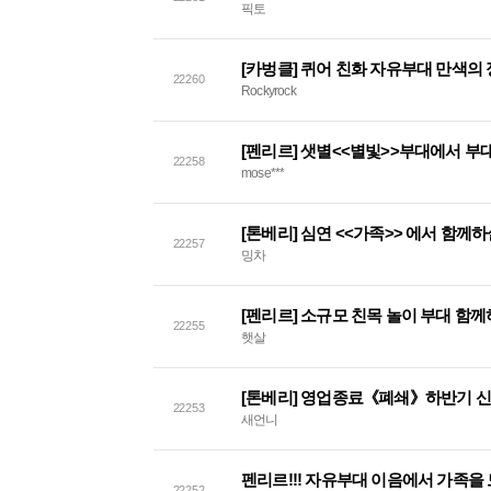
픽토
22260
Rockyrock
[펜리르] 샛별<<별빛>>부대에서 부
22258
mose***
[톤베리] 심연 <<가족>> 에서 함께
22257
밍차
[펜리르] 소규모 친목 놀이 부대 함
22255
햇살
[톤베리] 영업종료《폐쇄》하반기 신
22253
새언니
펜리르!!! 자유부대 이음에서 가족을 
22252