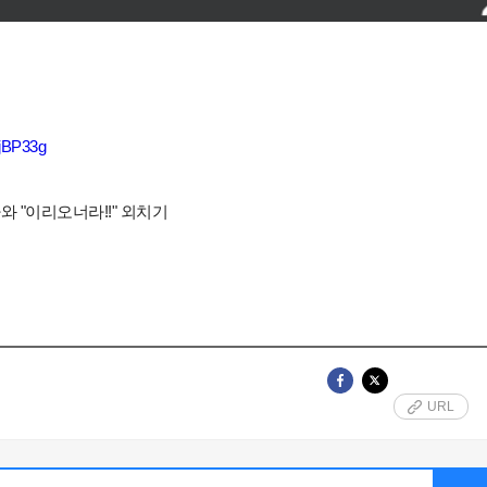
QjBP33g
와 "이리오너라!!" 외치기
URL