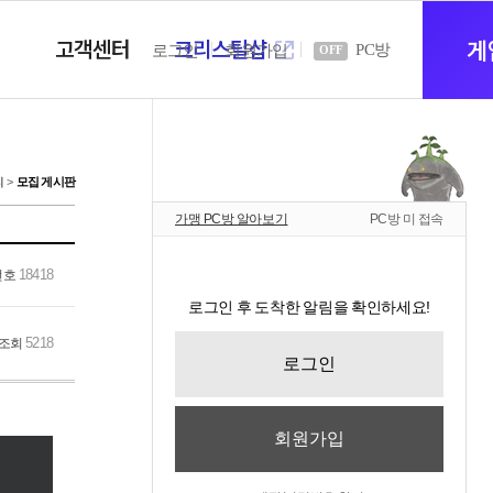
고객센터
크리스탈샵
새
게
PC방
로그인
회원가입
OFF
창
티
모집 게시판
가맹 PC방 알아보기
PC방 미 접속
열
18418
번호
로그인 후 도착한 알림을 확인하세요!
기
5218
조회
로그인
회원가입