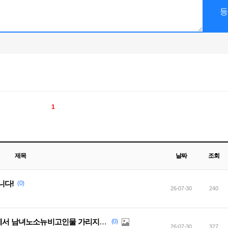
1
제목
날짜
조회
니다!
(0)
26-07-30
240
[모그리]친목 부대 버스트<<밀림>>에서 남녀노소뉴비고인물 가리지 않고 모집중
(0)
26-07-30
327