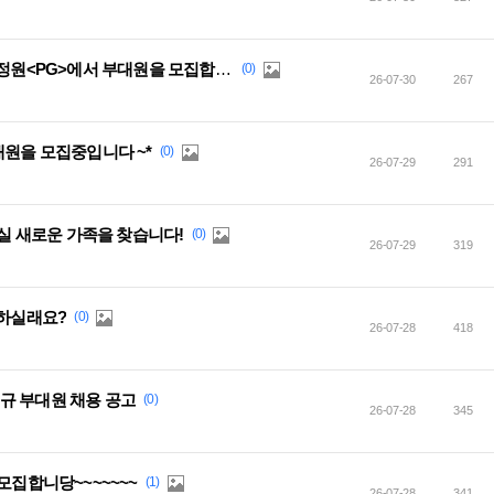
[카벙클] 퀴어 친화 자유부대 만색의 정원<PG>에서 부대원을 모집합니다.
(0)
26-07-30
267
대원을 모집중입니다 ~*
(0)
26-07-29
291
하실 새로운 가족을 찾습니다!
(0)
26-07-29
319
께하실래요?
(0)
26-07-28
418
규 부대원 채용 공고
(0)
26-07-28
345
모집합니당~~~~~~~
(1)
26-07-28
341