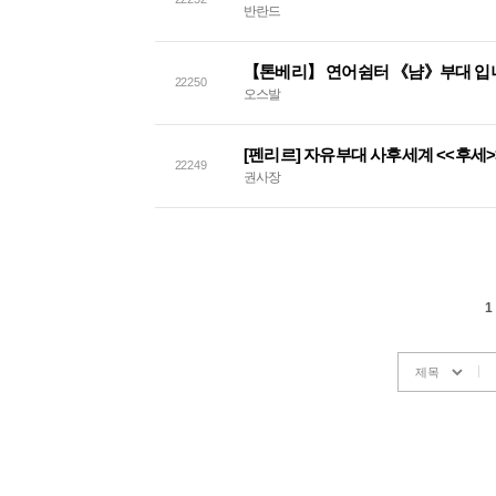
반란드
【톤베리】 연어쉼터 《냠》부대 입
22250
오스발
[펜리르] 자유부대 사후세계 <<후세
22249
권사장
1