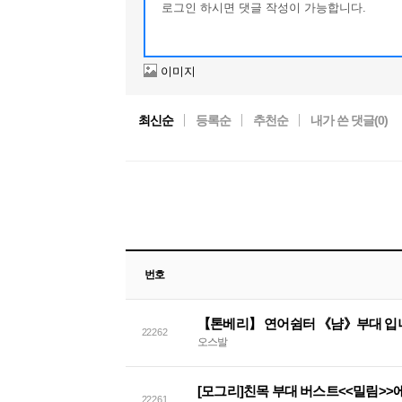
이미지
최신순
등록순
추천순
내가 쓴 댓글(
0
)
번호
【톤베리】 연어쉼터 《냠》부대 입
22262
오스발
22261