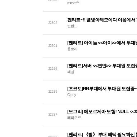
mose***
펜리르~!! 별빛아래모이다 이음에서 
22302
반란드
[펜리르] 아이들 <<아이>>에서 부
22301
윤로라
[펜리르]서버 <<편안>> 부대원 모집중
22299
페넬
[초코보]RB부대에서 부대원 모집중~
22298
Cindy
[모그리] 에오르제아 모험! NULL <
22297
레피오르
[펜리르] 《별》 부대 혜택 필요하신