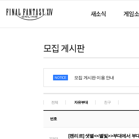
새소식
게임
모집 게시판
모집 게시판 이용 안내
NOTICE
전체
자유부대
친구
번호
[펜리르] 샛별<<별빛>>부대에서 부
22303