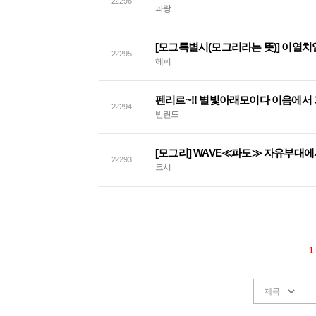
22296
파랑
22295
헤피
펜리르~!! 별빛아래모이다 이음에서 
22294
반란드
[모그리] WAVE≪파도≫ 자유부대
22293
크시
1