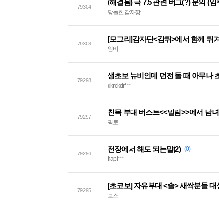
79304
당돌한감자깡
[모그리]감자단<감튀>에서 함께 튀
79303
임비
생초보 뉴비인데 던전 돌 때 아무나 
79298
qkrckdr***
79297
픽토
전장에서 해도 되는말(2)
(0)
79296
hapl***
[초코보] 자유부대 <솔> 새싹분들 
79295
보스