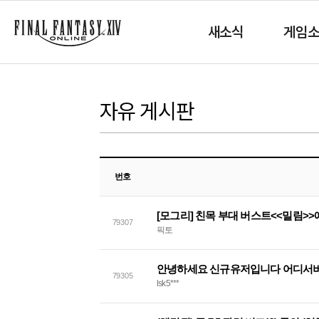
새소식
게임
자유 게시판
번호
79307
픽토
안녕하세요 신규유저입니다 어디서
79305
lsk5***