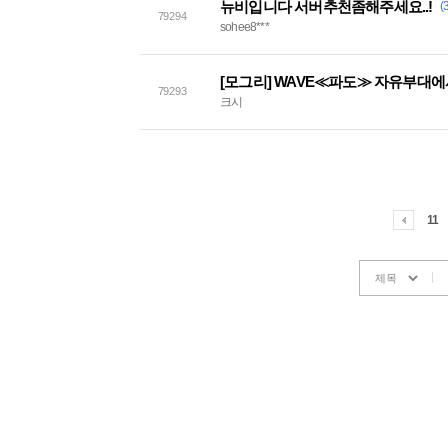
뉴비입니다 서버추천좀해주세요..!
(
79294
sohee8***
[모그리] WAVE≪파도≫ 자유부대
79293
크시
11