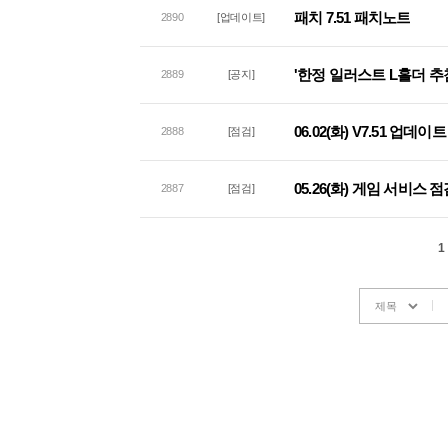
패치 7.51 패치노트
2890
[업데이트]
'한정 일러스트 L홀더 추
2889
[공지]
06.02(화) V7.51 업데
2888
[점검]
05.26(화) 게임 서비스 
2887
[점검]
1